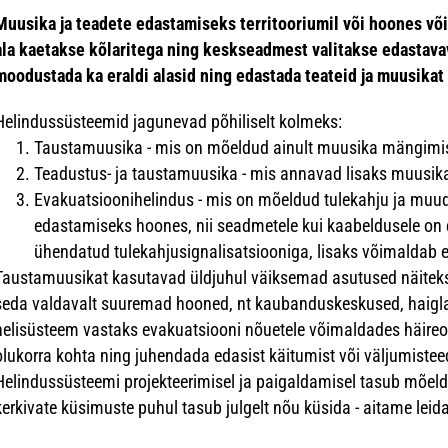
Muusika ja teadete edastamiseks territooriumil või hoones v
ala kaetakse kõlaritega ning keskseadmest valitakse edastavav 
moodustada ka eraldi alasid ning edastada teateid ja muusikat
Helindussüsteemid jagunevad põhiliselt kolmeks:
Taustamuusika - mis on mõeldud ainult muusika mängimise
Teadustus- ja taustamuusika - mis annavad lisaks muusika
Evakuatsioonihelindus - mis on mõeldud tulekahju ja muud
edastamiseks hoones, nii seadmetele kui kaabeldusele on 
ühendatud tulekahjusignalisatsiooniga, lisaks võimaldab 
Taustamuusikat kasutavad üldjuhul väiksemad asutused näiteks
seda valdavalt suuremad hooned, nt kaubanduskeskused, haiglad
helisüsteem vastaks evakuatsiooni nõuetele võimaldades häireol
olukorra kohta ning juhendada edasist käitumist või väljumiste
Helindussüsteemi projekteerimisel ja paigaldamisel tasub mõeld
kerkivate küsimuste puhul tasub julgelt nõu küsida - aitame leida