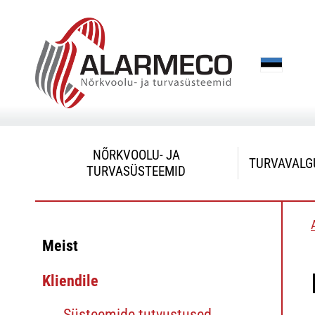
NÕRKVOOLU- JA
TURVAVALG
TURVASÜSTEEMID
Meist
Kliendile
Süsteemide tutvustused