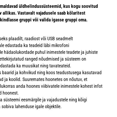
õimaldavad üldhelindussüsteemid, kus kogu soovitud
allikas. Vastavalt vajadusele saab kõlaritest
 kindlasse gruppi või valida igasse gruppi oma.
ks plaadilt, raadiost või USB seadmelt
le edastada ka teadeid läbi mikrofoni
e hädaolukordade puhul inimestele teadete ja juhiste
ettekirjutatud ranged nõudmised ja süsteem on
edastada ka muusikat ning tavateateid.
 baarid ja kohvikud ning koos teadustusega kasutavad
 ja koolid. Suuremates hoonetes on nõutuv, et
ukorras anda hoones viibivatele inimestele kohest infot
ed hoonest.
a süsteemi eesmärgile ja vajadustele ning kõigi
 sobiva lahenduse igale objektile.