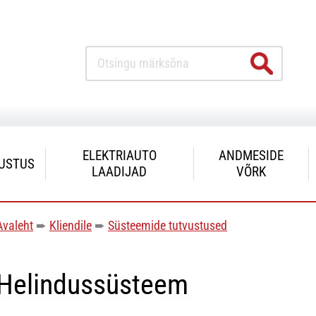
ELEKTRIAUTO
ANDMESIDE
USTUS
LAADIJAD
VÕRK
Avaleht
➨
Kliendile
➨
Süsteemide tutvustused
Helindussüsteem