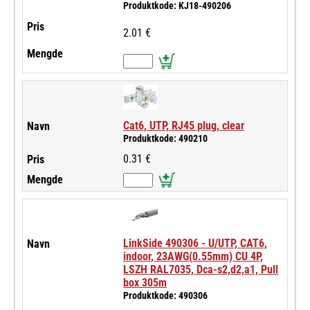
Produktkode: KJ18-490206
2.01 €
Cat6, UTP, RJ45 plug, clear
Produktkode: 490210
0.31 €
LinkSide 490306 - U/UTP, CAT6,
indoor, 23AWG(0.55mm) CU 4P,
LSZH RAL7035, Dca-s2,d2,a1, Pull
box 305m
Produktkode: 490306