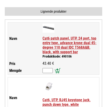
Lignende produkter
Cat6 patch panel, UTP, 24 port, top
entry type, advance krone dual 45-
degree 110 dual IDC T568A&B,
black, with support bar
Produktkode: 490106
43.40 €
Cat6, UTP, RJ45 keystone jack,
punch down type, white