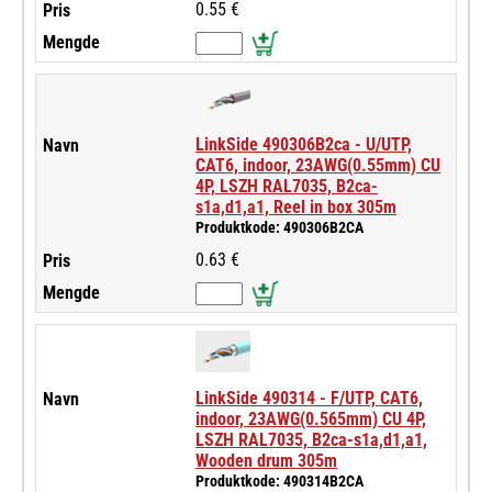
0.55 €
LinkSide 490306B2ca - U/UTP,
CAT6, indoor, 23AWG(0.55mm) CU
4P, LSZH RAL7035, B2ca-
s1a,d1,a1, Reel in box 305m
Produktkode: 490306B2CA
0.63 €
LinkSide 490314 - F/UTP, CAT6,
indoor, 23AWG(0.565mm) CU 4P,
LSZH RAL7035, B2ca-s1a,d1,a1,
Wooden drum 305m
Produktkode: 490314B2CA